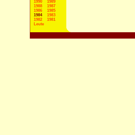
1990
1989
1988
1987
1986
1985
1984
1983
1982
1981
Leute