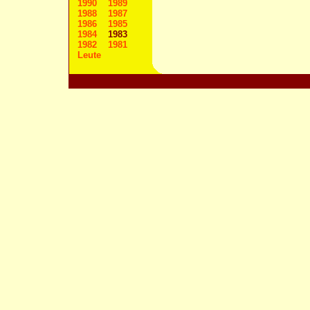
1990
1989
1988
1987
1986
1985
1984
1983
1982
1981
Leute